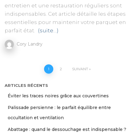
entretien et une restauration réguliers sont
indispensables. Cet article détaille les étapes
essentielles pour maintenir votre parquet en
parfait état.
(suite…)
Cory Landry
Pagination
1
2
SUIVANT
des
ARTICLES RÉCENTS
Éviter les traces noires grâce aux couvertines
publications
Palissade persienne : le parfait équilibre entre
occultation et ventilation
Abattage : quand le dessouchage est indispensable ?