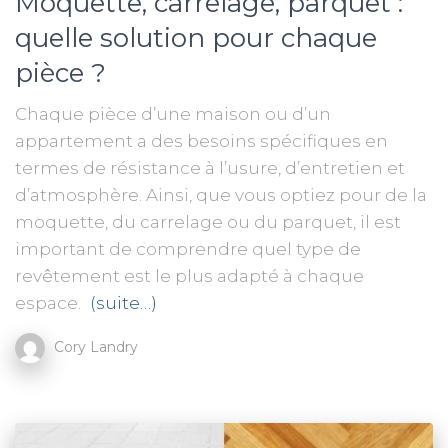
Moquette, carrelage, parquet :
quelle solution pour chaque
pièce ?
Chaque pièce d’une maison ou d’un
appartement a des besoins spécifiques en
termes de résistance à l’usure, d’entretien et
d’atmosphère. Ainsi, que vous optiez pour de la
moquette, du carrelage ou du parquet, il est
important de comprendre quel type de
revêtement est le plus adapté à chaque
espace.
(suite…)
Cory Landry