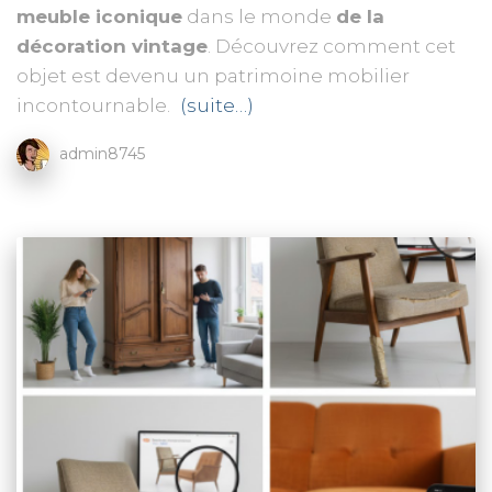
meuble iconique
dans le monde
de la
décoration vintage
. Découvrez comment cet
objet est devenu un patrimoine mobilier
incontournable.
(suite…)
admin8745