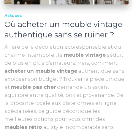
Astuces
Où acheter un meuble vintage
authentique sans se ruiner ?
À l’ère de la décoration écoresponsable et du
charme intemporel, le
meuble vintage
séduit
de plus en plus d’amateurs. Mais, comment
acheter un meuble vintage
authentique sans
exploser son budget ? Trouver la pièce unique
et
meuble pas cher
demande un savant
équilibre entre qualité, prix et provenance. De
la brocante locale aux plateformes en ligne
spécialisées, ce guide décortique les
meilleures options pour vous offrir des
meubles rétro
au style incomparable sans