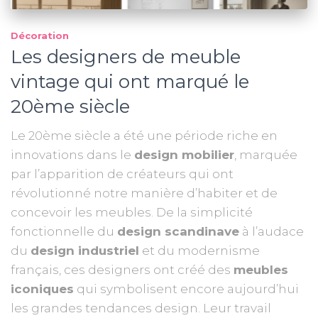
Décoration
Les designers de meuble
vintage qui ont marqué le
20ème siècle
Le 20ème siècle a été une période riche en
innovations dans le
design mobilier
, marquée
par l’apparition de créateurs qui ont
révolutionné notre manière d’habiter et de
concevoir les meubles. De la simplicité
fonctionnelle du
design scandinave
à l’audace
du
design industriel
et du modernisme
français, ces designers ont créé des
meubles
iconiques
qui symbolisent encore aujourd’hui
les grandes tendances design. Leur travail