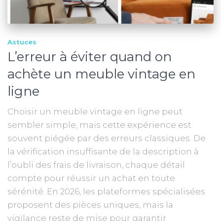
Astuces
L’erreur à éviter quand on
achète un meuble vintage en
ligne
Choisir un meuble vintage en ligne peut
sembler simple, mais cette expérience est
souvent piégée par des erreurs classiques. De
la vérification insuffisante de la description à
l’oubli des frais de livraison, chaque détail
compte pour réussir un achat en toute
sérénité. En 2026, les plateformes spécialisées
proposent des pièces uniques, mais la
vigilance reste de mise pour garantir