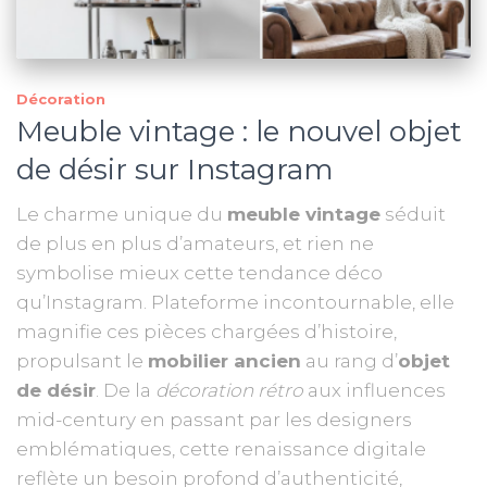
Décoration
Meuble vintage : le nouvel objet
de désir sur Instagram
Le charme unique du
meuble vintage
séduit
de plus en plus d’amateurs, et rien ne
symbolise mieux cette tendance déco
qu’Instagram. Plateforme incontournable, elle
magnifie ces pièces chargées d’histoire,
propulsant le
mobilier ancien
au rang d’
objet
de désir
. De la
décoration rétro
aux influences
mid-century en passant par les designers
emblématiques, cette renaissance digitale
reflète un besoin profond d’authenticité,