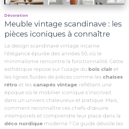
Décoration
Meuble vintage scandinave : les
pièces iconiques à connaître
Le design scandinave vintage incarne
l’élégance épurée des années 50, où le
minimalisme rencontre la fonctionnalité. Cette
esthétique repose sur l’usage du
bois clair
et
les lignes fluides de pièces comme les
chaises
rétro
et les
canapés vintage
, reflétant une
époque où le mobilier iconique s’inscrivait
dans un univers chaleureux et pratique. Mais,
comment reconnaître ces chefs-d’œuvre
intemporels et comprendre leur place dans la
déco nordique
moderne ? Ce guide dévoile les