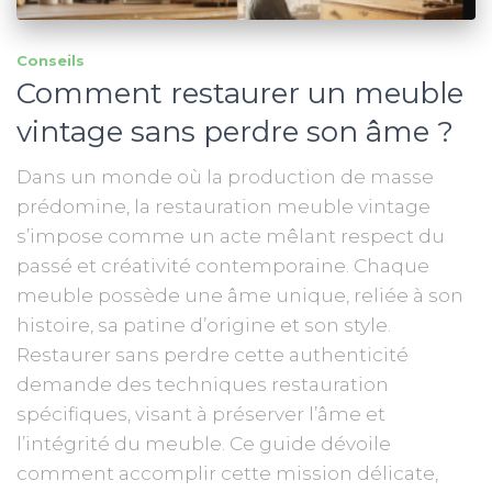
Conseils
Comment restaurer un meuble
vintage sans perdre son âme ?
Dans un monde où la production de masse
prédomine, la restauration meuble vintage
s’impose comme un acte mêlant respect du
passé et créativité contemporaine. Chaque
meuble possède une âme unique, reliée à son
histoire, sa patine d’origine et son style.
Restaurer sans perdre cette authenticité
demande des techniques restauration
spécifiques, visant à préserver l’âme et
l’intégrité du meuble. Ce guide dévoile
comment accomplir cette mission délicate,