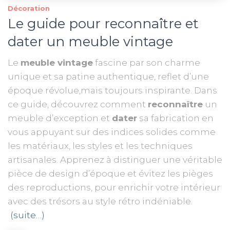
Décoration
Le guide pour reconnaître et
dater un meuble vintage
Le
meuble vintage
fascine par son charme
unique et sa patine authentique, reflet d’une
époque révolue,mais toujours inspirante. Dans
ce guide, découvrez comment
reconnaître
un
meuble d’exception et
dater
sa fabrication en
vous appuyant sur des indices solides comme
les matériaux, les styles et les techniques
artisanales. Apprenez à distinguer une véritable
pièce de design d’époque et évitez les pièges
des reproductions, pour enrichir votre intérieur
avec des trésors au style rétro indéniable.
(suite…)