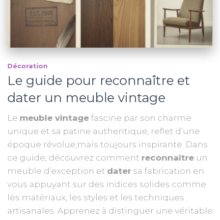
Décoration
Le guide pour reconnaître et
dater un meuble vintage
Le
meuble vintage
fascine par son charme
unique et sa patine authentique, reflet d’une
époque révolue,mais toujours inspirante. Dans
ce guide, découvrez comment
reconnaître
un
meuble d’exception et
dater
sa fabrication en
vous appuyant sur des indices solides comme
les matériaux, les styles et les techniques
artisanales. Apprenez à distinguer une véritable