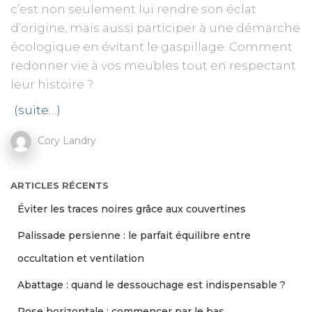
c’est non seulement lui rendre son éclat
d’origine, mais aussi participer à une démarche
écologique en évitant le gaspillage. Comment
redonner vie à vos meubles tout en respectant
leur histoire ?
(suite…)
Cory Landry
ARTICLES RÉCENTS
Éviter les traces noires grâce aux couvertines
Palissade persienne : le parfait équilibre entre
occultation et ventilation
Abattage : quand le dessouchage est indispensable ?
Pose horizontale : commencer par le bas