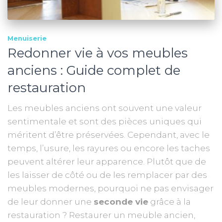
Menuiserie
Redonner vie à vos meubles
anciens : Guide complet de
restauration
Les meubles anciens ont souvent une valeur
sentimentale et sont des pièces uniques qui
méritent d’être préservées. Cependant, avec le
temps, l’usure, les rayures ou encore les taches
peuvent altérer leur apparence. Plutôt que de
les laisser de côté ou de les remplacer par des
meubles modernes, pourquoi ne pas envisager
de leur donner une
seconde vie
grâce à la
restauration ? Restaurer un meuble ancien,