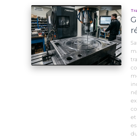
Tr
G
r
Sa
ma
tr
co
mo
in
né
ex
co
et
es
du