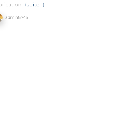
brication.
(suite…)
admin8745