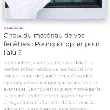
Menuiserie
Choix du matériau de vos
fenêtres : Pourquoi opter pour
l’alu ?
Les fenêtres jouent un rôle crucial dans le
confort et l’esthétique de nos habitations.
Lorsqu’il s’agit de choisir le matériau idéal,
l’aluminium se distingue par ses nombreux
avantages. Ce choix est souvent motivé par la
durabilité, l’esthétisme et la performance
énergétique qu’offre ce matériau. Dans cet
article, nous explorerons les raisons pour