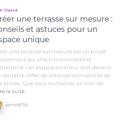
n Classé
réer une terrasse sur mesure :
onseils et astuces pour un
space unique
éer une terrasse sur mesure est un projet
ssionnant qui allie fonctionnalité et
thétisme. Cet espace extérieur doit devenir
 véritable reflet de votre personnalité et de
s envies. Que vous souhaitiez un coin de
re la suite
admin8745