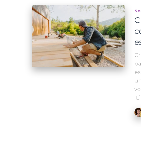
No
C
c
e
Cr
pa
es
un
vo
Li