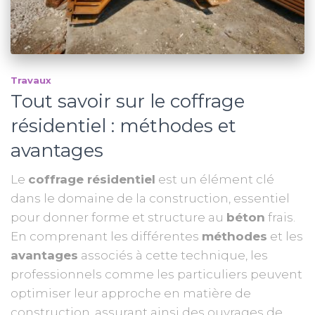
Travaux
Tout savoir sur le coffrage
résidentiel : méthodes et
avantages
Le
coffrage résidentiel
est un élément clé
dans le domaine de la construction, essentiel
pour donner forme et structure au
béton
frais.
En comprenant les différentes
méthodes
et les
avantages
associés à cette technique, les
professionnels comme les particuliers peuvent
optimiser leur approche en matière de
construction, assurant ainsi des ouvrages de