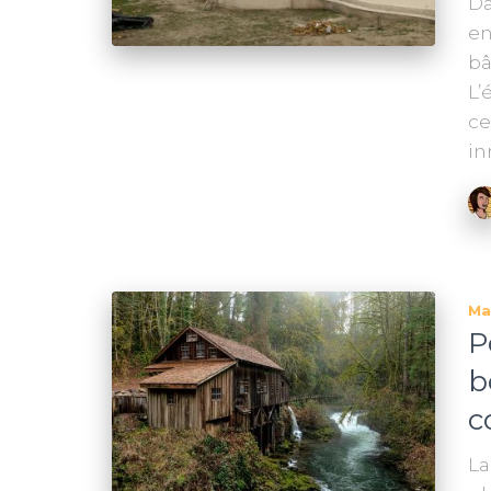
Da
en
bâ
L’
ce
in
Ma
P
b
c
La