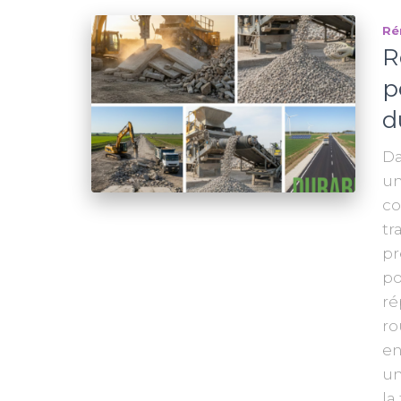
Ré
R
p
d
Da
un
co
tr
pr
po
ré
ro
en
un
la