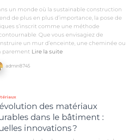
ns un monde où la sustainable construction
end de plus en plus d’importance, la pose de
iques s’inscrit comme une méthode
contournable. Que vous envisagiez de
nstruire un mur d’enceinte, une cheminée ou
n parement
Lire la suite
admin8745
tériaux
’évolution des matériaux
urables dans le bâtiment :
uelles innovations ?