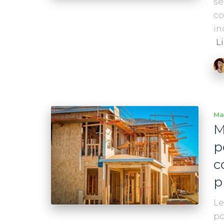
se
co
in
Li
Ma
M
p
c
p
Le
po