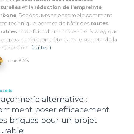
turelles
et la
réduction de l’empreinte
arbone
. Redécouvrons ensemble comment
tte technique permet de bâtir des
routes
rables
et de faire d’une nécessité écologique
e opportunité concrète dans le secteur de la
nstruction.
(suite…)
admin8745
nseils
açonnerie alternative :
omment poser efficacement
es briques pour un projet
urable