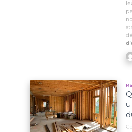
le
pe
no
st
dé
d’
Ma
Q
u
d
Co