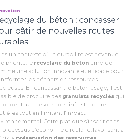
novation
ecyclage du béton : concasser
our bâtir de nouvelles routes
urables
ns un contexte où la durabilité est devenue
e priorité, le
recyclage du béton
émerge
mme une solution innovante et efficace pour
ansformer les déchets en ressources
écieuses. En concassant le béton usagé, il est
ssible de produire des
granulats recyclés
qui
pondent aux besoins des infrastructures
utières tout en limitant l’impact
vironnemental. Cette pratique s’inscrit dans
 processus d’économie circulaire, favorisant à
 fois la
préservation des ressources