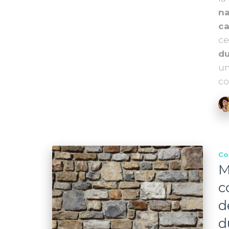
na
c
ce
du
un
co
Co
M
c
d
d