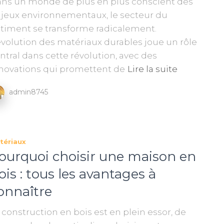
ns un monde de plus en plus conscient des
jeux environnementaux, le secteur du
timent se transforme radicalement.
évolution des matériaux durables joue un rôle
ntral dans cette révolution, avec des
novations qui promettent de
Lire la suite
admin8745
tériaux
ourquoi choisir une maison en
ois : tous les avantages à
onnaître
 construction en bois est en plein essor, de