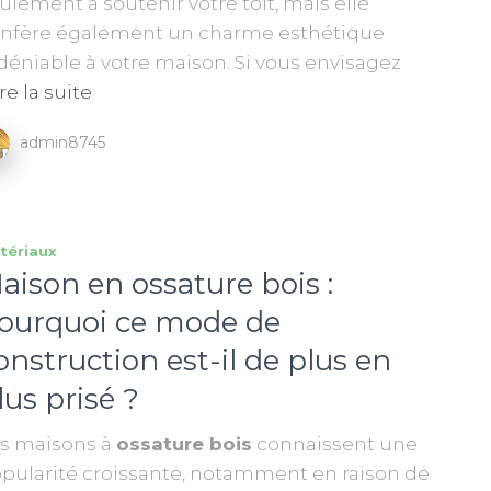
ulement à soutenir votre toit, mais elle
nfère également un charme esthétique
déniable à votre maison. Si vous envisagez
re la suite
admin8745
tériaux
aison en ossature bois :
ourquoi ce mode de
onstruction est-il de plus en
lus prisé ?
s maisons à
ossature bois
connaissent une
pularité croissante, notamment en raison de