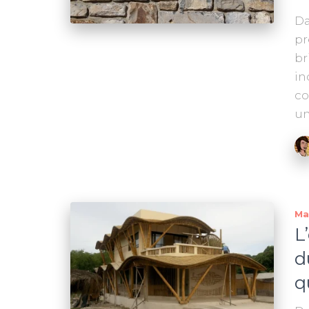
Da
pr
br
in
co
u
Ma
L
d
q