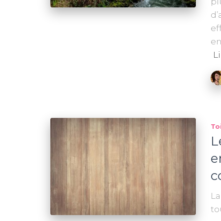
pl
d’
ef
en
Li
To
L
e
c
La
to