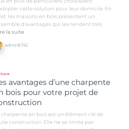
us en plus de particuliers choisissent
adopter cette solution pour leur domicile. En
fet, les maisons en bois présentent un
semble d’avantages qui les rendent très
re la suite
admin8745
iture
es avantages d’une charpente
n bois pour votre projet de
onstruction
 charpente en bois est un élément clé de
ute construction. Elle ne se limite pas