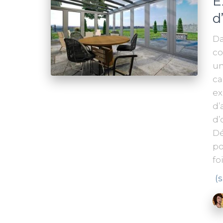
E
d
Da
co
un
ca
ex
d’
d’
Dé
po
fo
(