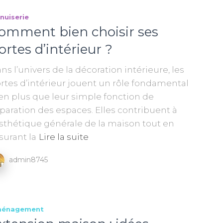
nuiserie
omment bien choisir ses
ortes d’intérieur ?
ns l’univers de la décoration intérieure, les
rtes d’intérieur jouent un rôle fondamental
en plus que leur simple fonction de
paration des espaces. Elles contribuent à
esthétique générale de la maison tout en
surant la
Lire la suite
admin8745
énagement