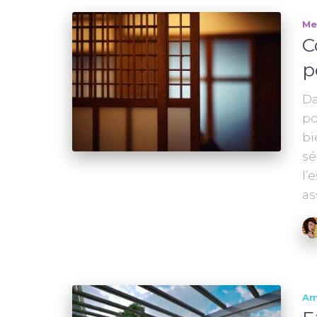
Me
C
p
Da
po
bi
sé
l’
as
Am