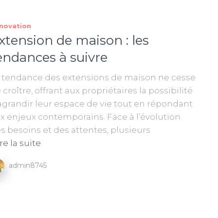
novation
xtension de maison : les
endances à suivre
 tendance des extensions de maison ne cesse
 croître, offrant aux propriétaires la possibilité
agrandir leur espace de vie tout en répondant
x enjeux contemporains. Face à l’évolution
s besoins et des attentes, plusieurs
re la suite
admin8745