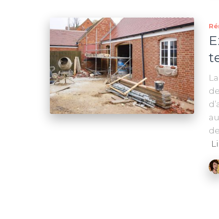
Ré
E
t
La
de
d’
au
de
Li