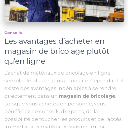
Conseils
Les avantages d’acheter en
magasin de bricolage plutôt
qu’en ligne
L’achat de matériaux de bricolage en ligne
semble de plus en plus populaire. Cependant, il
existe des avantages indéniables à se rendre
directement dans un
magasin de bricolage
.
Lorsque vous achetez en personne, vous
bénéficiez de conseils d’experts, de la
possibilité de toucher les produits et de l’accès
immédiat aux matériaux. Mais pourquoi