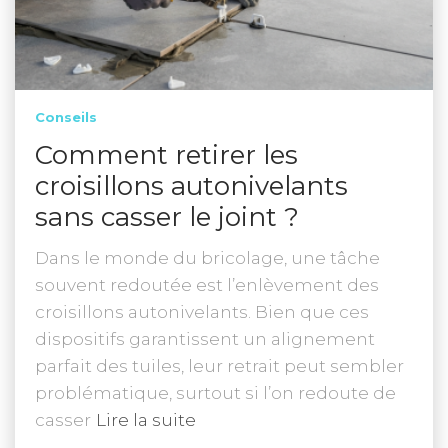
Conseils
Comment retirer les
croisillons autonivelants
sans casser le joint ?
Dans le monde du bricolage, une tâche
souvent redoutée est l’enlèvement des
croisillons autonivelants. Bien que ces
dispositifs garantissent un alignement
parfait des tuiles, leur retrait peut sembler
problématique, surtout si l’on redoute de
casser
Lire la suite