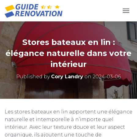
OUVR
Stores bateaux en lin :
élégance naturelle dans votre
intérieur
Published by
Cory Landry
on
2024-03-06
Les stores bateaux en lin apportent une élégance
naturelle et intemporelle à n’importe quel
intérieur. Avec leur texture douce et leur aspect
organique, ils ajoutent une touche de