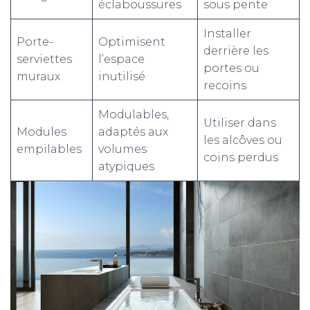
éclaboussures
sous pente
Installer
Porte-
Optimisent
derrière les
serviettes
l’espace
portes ou
muraux
inutilisé
recoins
Modulables,
Utiliser dans
Modules
adaptés aux
les alcôves ou
empilables
volumes
coins perdus
atypiques