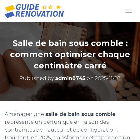
OUVR
Salle de bain sous comble :
comment optimiser chaque
centimètre carré
Published by
admin8745
on
2025-11-28
Aménager une
salle de bain sous comble
représente un défi unique en raison des
contraintes de hauteur et de configuration.
Pourtant, en 2025, transformer cet espace en un