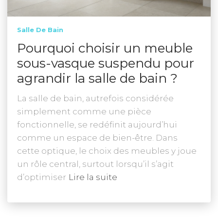
Salle De Bain
Pourquoi choisir un meuble
sous-vasque suspendu pour
agrandir la salle de bain ?
La salle de bain, autrefois considérée
simplement comme une pièce
fonctionnelle, se redéfinit aujourd’hui
comme un espace de bien-être. Dans
cette optique, le choix des meubles y joue
un rôle central, surtout lorsqu’il s’agit
d’optimiser
Lire la suite