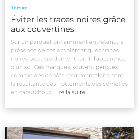
Toiture
Éviter les traces noires grâce
aux couvertines
Sur un parquet brillamment entretenu, la
présence de ces emblématiques traces
noires peut rapidement ternir l’apparence
d’un sol. Ces marques, souvent perçues
comme des dépôts insurmontables, sont
la résultante des frottements des semelles
en caoutchouc.
Lire la suite