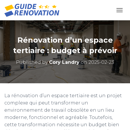
OUVR
Rénovation d’un espace
tertiaire : budget à prévoir
Published by
Cory Landry
on
2025-02-23
La rénovation d’un espace tertiaire est un projet
complexe qui peut transformer un
environnement de travail obsolète en un lieu
moderne, fonctionnel et agréable. Toutefois,
cette transformation nécessite un budget bien