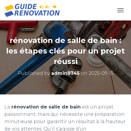
OUVR
rénovation de salle de bain :
les étapes clés pour un projet
réussi
Published by
admin8745
on
2025-09-15
La
rénovation de salle de bain
est un projet
passionnant, mais qui nécessite une préparation
minutieuse pour garantir un résultat à la hauteur
de vos attentes. Qu’il s’agisse d’un