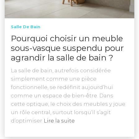
Salle De Bain
Pourquoi choisir un meuble
sous-vasque suspendu pour
agrandir la salle de bain ?
La salle de bain, autrefois considérée
simplement comme une pièce
fonctionnelle, se redéfinit aujourd’hui
comme un espace de bien-être. Dans
cette optique, le choix des meubles y joue
un rôle central, surtout lorsqu’il s’agit
d’optimiser
Lire la suite