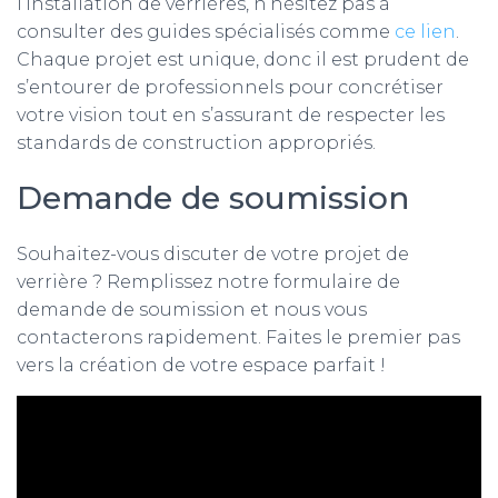
l’installation de verrières, n’hésitez pas à
consulter des guides spécialisés comme
ce lien
.
Chaque projet est unique, donc il est prudent de
s’entourer de professionnels pour concrétiser
votre vision tout en s’assurant de respecter les
standards de construction appropriés.
Demande de soumission
Souhaitez-vous discuter de votre projet de
verrière ? Remplissez notre formulaire de
demande de soumission et nous vous
contacterons rapidement. Faites le premier pas
vers la création de votre espace parfait !