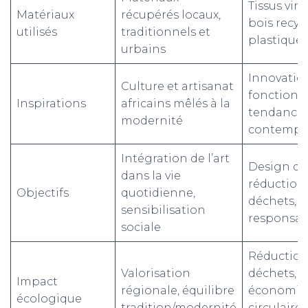
Tissus vin
Matériaux
récupérés locaux,
bois recycl
utilisés
traditionnels et
plastique
urbains
Innovatio
Culture et artisanat
fonctionna
Inspirations
africains mêlés à la
tendance
modernité
contempo
Intégration de l’art
Design du
dans la vie
réduction
Objectifs
quotidienne,
déchets, 
sensibilisation
responsab
sociale
Réduction
Valorisation
déchets,
Impact
régionale, équilibre
économie
écologique
tradition/modernité
circulaire