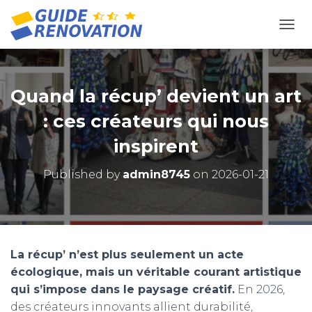
OUVR
Quand la récup’ devient un art
: ces créateurs qui nous
inspirent
Published by
admin8745
on
2026-01-21
La récup’ n’est plus seulement un acte
écologique, mais un véritable courant artistique
qui s’impose dans le paysage créatif.
En 2026,
des créateurs innovants allient durabilité,