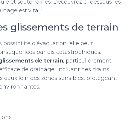
uie et souterraines. Découvrez ci-dessous les
inage est vital :
les glissements de terrain
 possibilité d’évacuation, elle peut
conséquences parfois catastrophiques.
glissements de terrain
, particulièrement
efficace de drainage, incluant des drains
les eaux loin des zones sensibles, protégeant
s environnantes.
s
tions