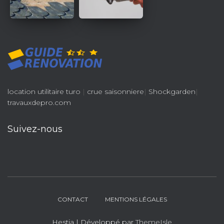
location utilitaire turo
|
crue saisonniere
|
Shockgarden
|
travauxdepro.com
Suivez-nous
CONTACT
MENTIONS LÉGALES
Hestia | Développé par
ThemeIsle