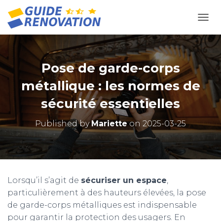
OUVR
Pose de garde-corps
métallique : les normes de
sécurité essentielles
Published by
Mariette
on
2025-03-25
Lorsqu’il s’agit de
sécuriser un espace
,
particulièrement à des hauteurs élevées, la pose
de garde-corps métalliques est indispensable
pour garantir la protection des usagers. En