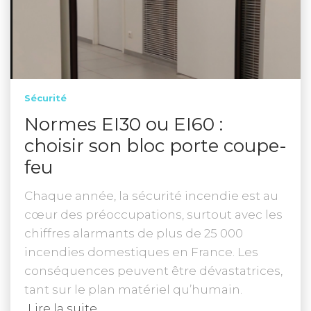
Sécurité
Normes EI30 ou EI60 :
choisir son bloc porte coupe-
feu
Chaque année, la sécurité incendie est au
cœur des préoccupations, surtout avec les
chiffres alarmants de plus de 25 000
incendies domestiques en France. Les
conséquences peuvent être dévastatrices,
tant sur le plan matériel qu’humain.
Lire la suite