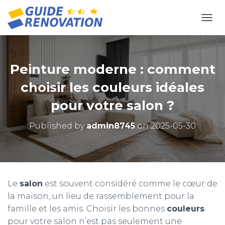
OUVR
Peinture moderne : comment
choisir les couleurs idéales
pour votre salon ?
Published by
admin8745
on
2025-05-30
Le
salon
est souvent considéré comme le cœur de
la maison, un lieu de rassemblement pour la
famille et les amis. Choisir les bonnes
couleurs
pour votre salon n’est pas seulement une