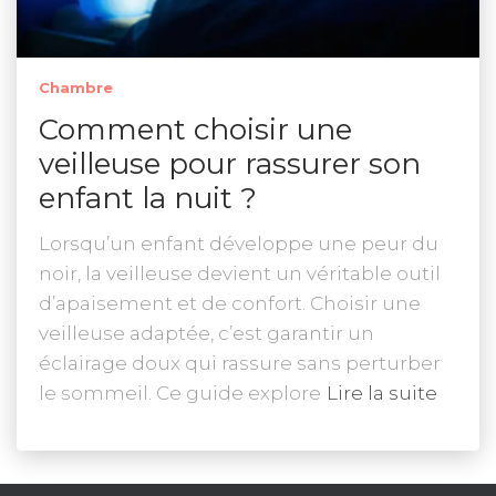
Chambre
Comment choisir une
veilleuse pour rassurer son
enfant la nuit ?
Lorsqu’un enfant développe une peur du
noir, la veilleuse devient un véritable outil
d’apaisement et de confort. Choisir une
veilleuse adaptée, c’est garantir un
éclairage doux qui rassure sans perturber
le sommeil. Ce guide explore
Lire la suite