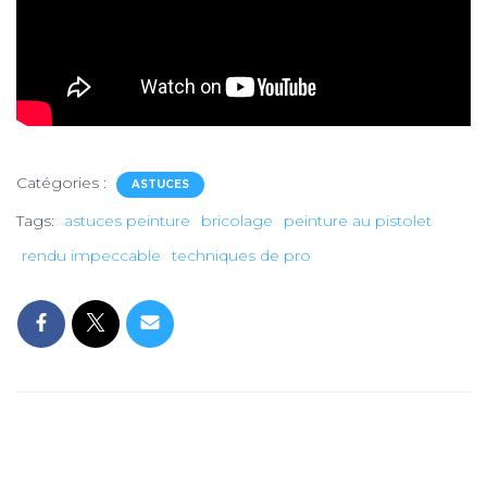
Catégories :
ASTUCES
Tags:
astuces peinture
bricolage
peinture au pistolet
rendu impeccable
techniques de pro