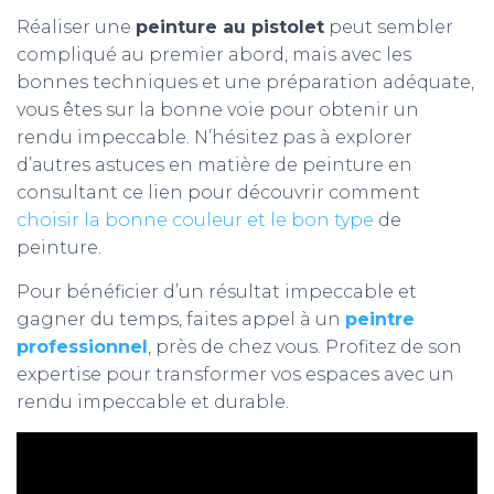
Réaliser une
peinture au pistolet
peut sembler
compliqué au premier abord, mais avec les
bonnes techniques et une préparation adéquate,
vous êtes sur la bonne voie pour obtenir un
rendu impeccable. N’hésitez pas à explorer
d’autres astuces en matière de peinture en
consultant ce lien pour découvrir comment
choisir la bonne couleur et le bon type
de
peinture.
Pour bénéficier d’un résultat impeccable et
gagner du temps, faites appel à un
peintre
professionnel
, près de chez vous. Profitez de son
expertise pour transformer vos espaces avec un
rendu impeccable et durable.