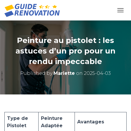
OUVR
Peinture au pistolet : les
astuces d’un pro pour un
rendu impeccable
Published by
Mariette
on
2025-04-03
Type de
Peinture
Avantages
Pistolet
Adaptée