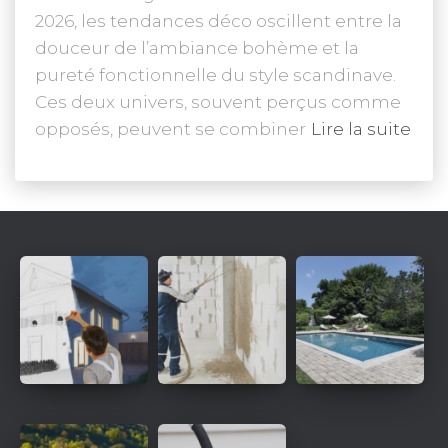
2026, les tendances déco oscillent entre la
douceur de l’ambiance bohème et la
pureté fonctionnelle du style scandinave.
Ces deux univers, souvent perçus comme
opposés, peuvent se combiner
Lire la suite