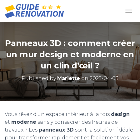
OUVR
Panneaux 3D : comment créer
un mur design et moderne en
un clin d’œil ?
Published by
Mariette
on
2025-04-03
Vous rêvez d’un espace intérieur à la fois
design
et
moderne
sans y consacrer des heures de
travaux ? Les
panneaux 3D
sont la solution idéale
pour transformer rapidement et facilement vos