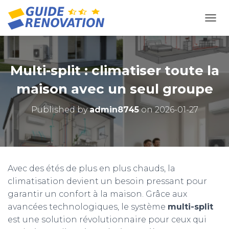
OUVR
Multi-split : climatiser toute la
maison avec un seul groupe
Published by
admin8745
on
2026-01-27
Avec des étés de plus en plus chauds, la
climatisation devient un besoin pressant pour
garantir un confort à la maison. Grâce aux
avancées technologiques, le système
multi-split
est une solution révolutionnaire pour ceux qui