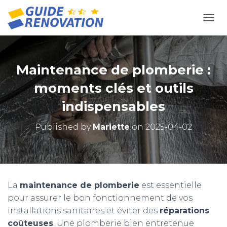
OUVR
Maintenance de plomberie :
moments clés et outils
indispensables
Published by
Mariette
on
2025-04-02
La
maintenance de plomberie
est essentielle
pour assurer le bon fonctionnement de vos
installations sanitaires et éviter des
réparations
coûteuses
. Une plomberie bien entretenue