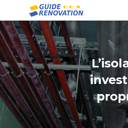
L’isol
inves
propr