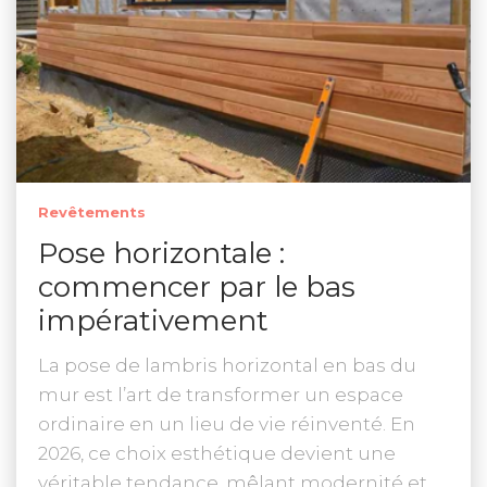
Revêtements
Pose horizontale :
commencer par le bas
impérativement
La pose de lambris horizontal en bas du
mur est l’art de transformer un espace
ordinaire en un lieu de vie réinventé. En
2026, ce choix esthétique devient une
véritable tendance, mêlant modernité et