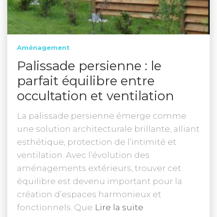
Aménagement
Palissade persienne : le
parfait équilibre entre
occultation et ventilation
La palissade persienne émerge comme
une solution architecturale brillante, alliant
esthétique, protection de l’intimité et
ventilation. Avec l’évolution des
aménagements extérieurs, trouver cet
équilibre est devenu important pour la
création d’espaces harmonieux et
fonctionnels. Que
Lire la suite