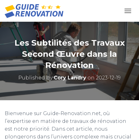
OUVR
Les Subtilités des Travaux
Second Œuvre dans la
Rénovation
Published by
Cory Landry
on
2023-12-19
Bienvenue sur Guide-Renovation.net, où
l’expertise en matière de travaux de rénovation
est notre priorité. Dans cet article, nous
plongerons dans l’univers complexe mais crucial