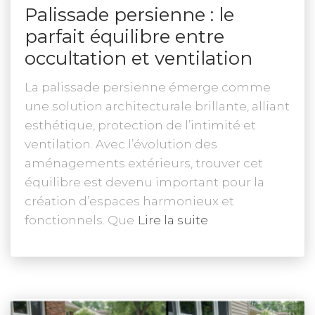
Palissade persienne : le
parfait équilibre entre
occultation et ventilation
La palissade persienne émerge comme
une solution architecturale brillante, alliant
esthétique, protection de l’intimité et
ventilation. Avec l’évolution des
aménagements extérieurs, trouver cet
équilibre est devenu important pour la
création d’espaces harmonieux et
fonctionnels. Que
Lire la suite