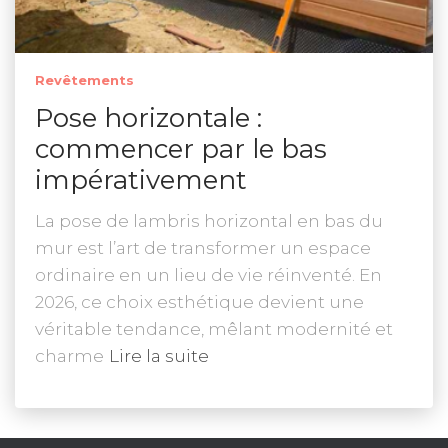
Revêtements
Pose horizontale :
commencer par le bas
impérativement
La pose de lambris horizontal en bas du
mur est l’art de transformer un espace
ordinaire en un lieu de vie réinventé. En
2026, ce choix esthétique devient une
véritable tendance, mêlant modernité et
charme
Lire la suite