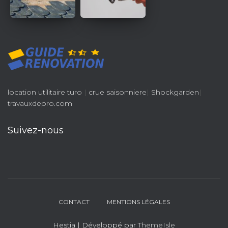
location utilitaire turo
|
crue saisonniere
|
Shockgarden
|
travauxdepro.com
Suivez-nous
CONTACT
MENTIONS LÉGALES
Hestia | Développé par
ThemeIsle