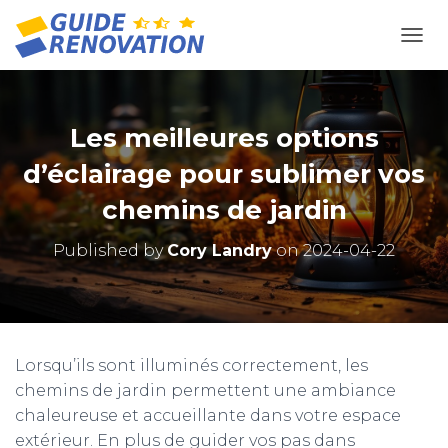
OUVR
Les meilleures options
d’éclairage pour sublimer vos
chemins de jardin
Published by
Cory Landry
on
2024-04-22
Lorsqu’ils sont illuminés correctement, les
chemins de jardin permettent une ambiance
chaleureuse et accueillante dans votre espace
extérieur. En plus de guider vos pas dans