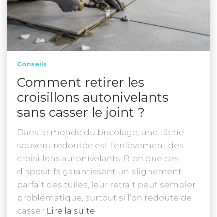
Conseils
Comment retirer les
croisillons autonivelants
sans casser le joint ?
Dans le monde du bricolage, une tâche
souvent redoutée est l’enlèvement des
croisillons autonivelants. Bien que ces
dispositifs garantissent un alignement
parfait des tuiles, leur retrait peut sembler
problématique, surtout si l’on redoute de
casser
Lire la suite