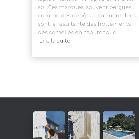
sol. Ces marques, souvent perçues
comme des dépôts insurmontables,
sont la résultante des frottements
des semelles en caoutchouc.
Lire la suite