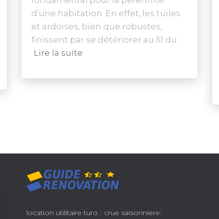
d’une habitation. En effet, les tuiles
et ardoises, bien que robustes,
finissent par se détériorer au fil du
Lire la suite
location utilitaire turo
|
crue saisonniere
|