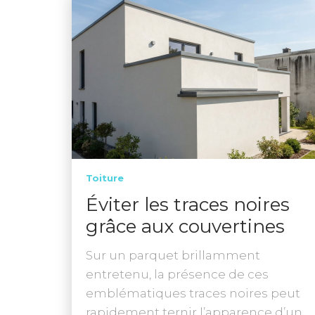
Toiture
Éviter les traces noires
grâce aux couvertines
Sur un parquet brillamment
entretenu, la présence de ces
emblématiques traces noires peut
rapidement ternir l’apparence d’un