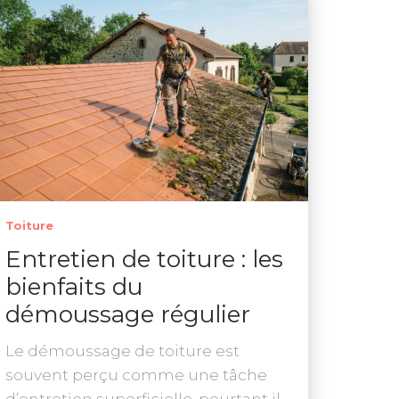
Toiture
Entretien de toiture : les
bienfaits du
démoussage régulier
Le démoussage de toiture est
souvent perçu comme une tâche
d’entretien superficielle, pourtant il