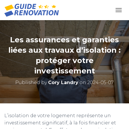
OUVR
Les assurances et garanties
liées aux travaux d’isolation :
protéger votre
investissement
Published by
Cory Landry
on
2024-05-07
L’isolation de votre logement représente un
investissement significatif, à la fois financier et