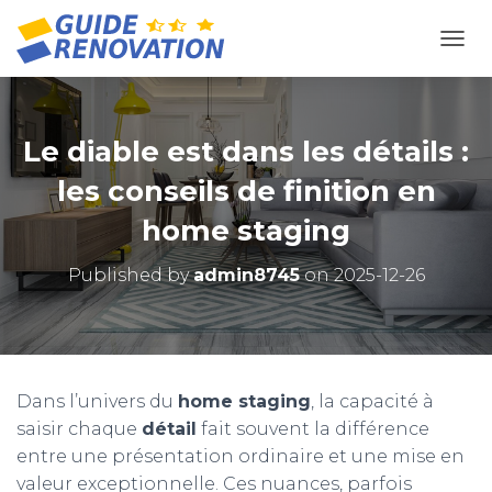
OUVR
Le diable est dans les détails :
les conseils de finition en
home staging
Published by
admin8745
on
2025-12-26
Dans l’univers du
home staging
, la capacité à
saisir chaque
détail
fait souvent la différence
entre une présentation ordinaire et une mise en
valeur exceptionnelle. Ces nuances, parfois