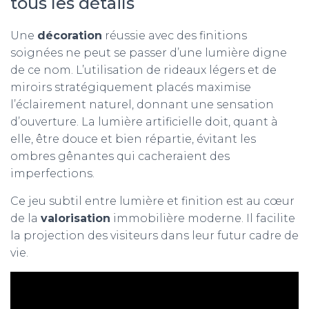
tous les détails
Une
décoration
réussie avec des finitions
soignées ne peut se passer d’une lumière digne
de ce nom. L’utilisation de rideaux légers et de
miroirs stratégiquement placés maximise
l’éclairement naturel, donnant une sensation
d’ouverture. La lumière artificielle doit, quant à
elle, être douce et bien répartie, évitant les
ombres gênantes qui cacheraient des
imperfections.
Ce jeu subtil entre lumière et finition est au cœur
de la
valorisation
immobilière moderne. Il facilite
la projection des visiteurs dans leur futur cadre de
vie.