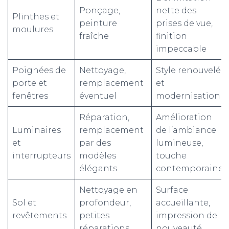
Ponçage,
nette des
Plinthes et
peinture
prises de vue,
moulures
fraîche
finition
impeccable
Poignées de
Nettoyage,
Style renouvelé
porte et
remplacement
et
fenêtres
éventuel
modernisation
Réparation,
Amélioration
Luminaires
remplacement
de l’ambiance
et
par des
lumineuse,
interrupteurs
modèles
touche
élégants
contemporaine
Nettoyage en
Surface
Sol et
profondeur,
accueillante,
revêtements
petites
impression de
réparations
nouveauté