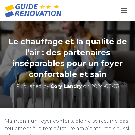
OUVR
Le chauffage et la qualité de
l’air : des partenaires
inséparables pour un foyer
confortable et sain
Published by
Cory Landry
on
2024-08-23
Maintenir un foyer confortable ne se résume pas
seulement à la température ambiante, mais aussi