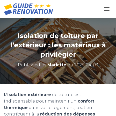
OUVR
Isolation de toiture par
l’extérieur : les matériaux à
privilégier
Published by
Mariette
on
2025-04-03
L’isolation extérieure
de toiture est
indispensable pour maintenir un
confort
thermique
dans votre logement, tout en
contribuant à la
réduction des dépenses