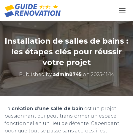
OUVR
Installation de salles de bains :
les étapes clés pour réussir
votre projet
Published by
admin8745
on
2025-11-14
La
création d’une salle de bain
est un projet
passionnant qui peut transformer un espace
fonctionnel en un lieu de détente. Cependant,
pour que tout se passe sans accrocs, il est