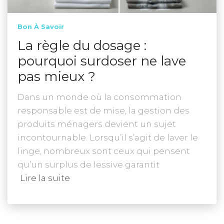
Bon À Savoir
La règle du dosage :
pourquoi surdoser ne lave
pas mieux ?
Dans un monde où la consommation
responsable est de mise, la gestion des
produits ménagers devient un sujet
incontournable. Lorsqu’il s’agit de laver le
linge, nombreux sont ceux qui pensent
qu’un surplus de lessive garantit
Lire la suite