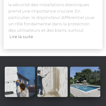
la sécurité des installations électriques
prend une importance cruciale. En
particulier, le disjoncteur différentiel joue
un rôle fondamental dans la protection
des utilisateurs et des biens, surtout
Lire la suite