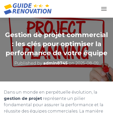
OUVR
Gestion de projet commercial
: les clés pour optimiser la
performance de votre équipe
Published by
admin8745
on
2025-08-09
Dans un monde en perpétuelle évolution, la
gestion de projet
représente un pilier
fondamental pour assurer la performance et la
réussite des équipes commerciales. La manière