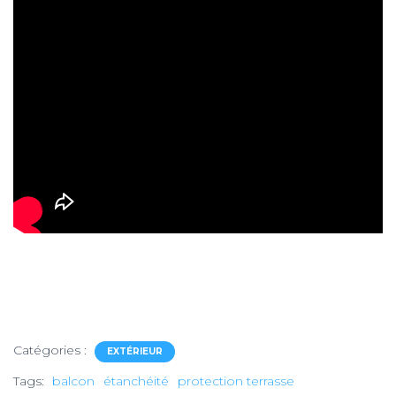
Catégories :
EXTÉRIEUR
Tags:
balcon
étanchéité
protection terrasse