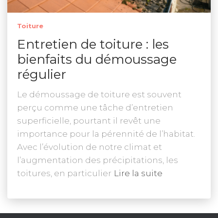
Toiture
Entretien de toiture : les
bienfaits du démoussage
régulier
Le démoussage de toiture est souvent
perçu comme une tâche d’entretien
superficielle, pourtant il revêt une
importance pour la pérennité de l’habitat.
Avec l’évolution de notre climat et
l’augmentation des précipitations, les
toitures, en particulier
Lire la suite