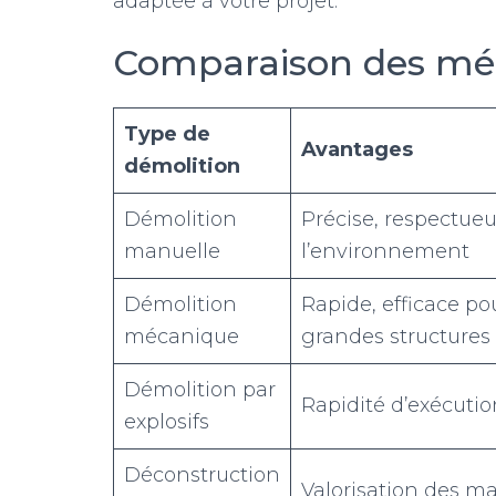
adaptée à votre projet.
Comparaison des mét
Type de
Avantages
démolition
Démolition
Précise, respectue
manuelle
l’environnement
Démolition
Rapide, efficace pou
mécanique
grandes structures
Démolition par
Rapidité d’exécutio
explosifs
Déconstruction
Valorisation des ma