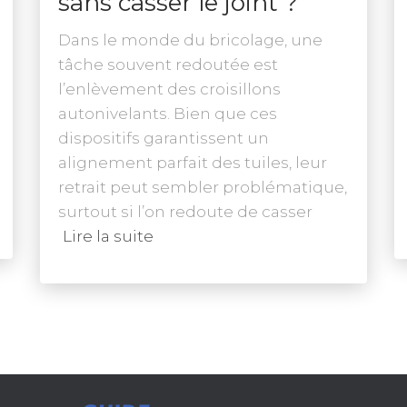
sans casser le joint ?
Dans le monde du bricolage, une
tâche souvent redoutée est
l’enlèvement des croisillons
autonivelants. Bien que ces
dispositifs garantissent un
alignement parfait des tuiles, leur
retrait peut sembler problématique,
surtout si l’on redoute de casser
Lire la suite