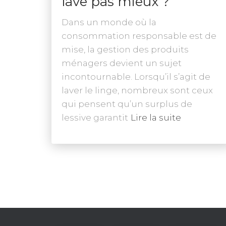
lave pas mieux ?
Dans un monde où la
consommation responsable est de
mise, la gestion des produits
ménagers devient un sujet
incontournable. Lorsqu’il s’agit de
laver le linge, nombreux sont ceux
qui pensent qu’un surplus de
lessive garantit
Lire la suite