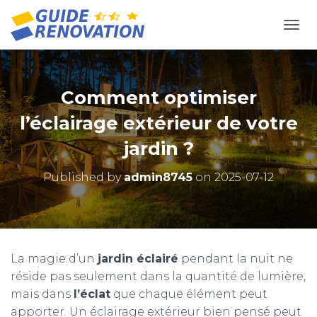
OUVR
Comment optimiser
l’éclairage extérieur de votre
jardin ?
Published by
admin8745
on
2025-07-12
La magie d’un
jardin éclairé
pendant la nuit ne
réside pas seulement dans la quantité de lumière,
mais dans
l’éclat
que chaque élément peut
apporter. Un éclairage extérieur bien pensé peut