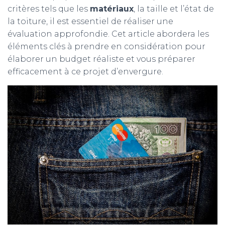
critères tels que les
matériaux
, la taille et l’état de
la toiture, il est essentiel de réaliser une
évaluation approfondie. Cet article abordera les
éléments clés à prendre en considération pour
élaborer un budget réaliste et vous préparer
efficacement à ce projet d’envergure.