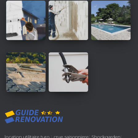
location utilitaire turo
|
crue saisonniere
|
Shockgarden
|