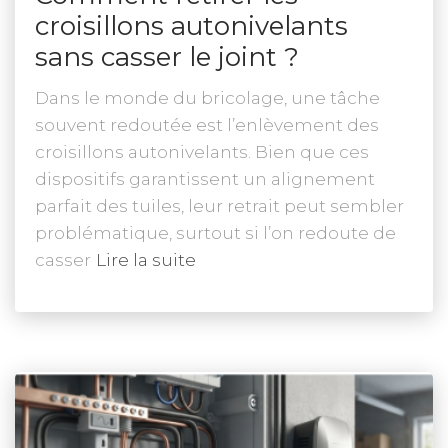
croisillons autonivelants
sans casser le joint ?
Dans le monde du bricolage, une tâche
souvent redoutée est l’enlèvement des
croisillons autonivelants. Bien que ces
dispositifs garantissent un alignement
parfait des tuiles, leur retrait peut sembler
problématique, surtout si l’on redoute de
casser
Lire la suite