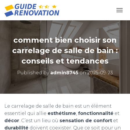
OUVR
comment bien choisir son
carrelage de salle de bain :
conseils et tendances
Published by
admin8745
on
2025-09-23
Le carrelage de salle de bain est un élément
essentiel qui allie
esthétisme
,
fonctionnalité
et
décor
. C’est un lieu où
sensation de confort
et
durabilité
doivent coexister. Que ce soit pour un