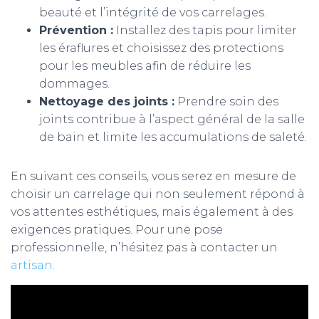
beauté et l’intégrité de vos carrelages.
Prévention :
Installez des tapis pour limiter
les éraflures et choisissez des protections
pour les meubles afin de réduire les
dommages.
Nettoyage des joints :
Prendre soin des
joints contribue à l’aspect général de la salle
de bain et limite les accumulations de saleté.
En suivant ces conseils, vous serez en mesure de
choisir un carrelage qui non seulement répond à
vos attentes esthétiques, mais également à des
exigences pratiques. Pour une pose
professionnelle, n’hésitez pas à contacter un
artisan
.