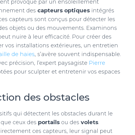
ent provoqué par un ensoleillement
ionnement des
capteurs optiques
intégrés
, ces capteurs sont conçus pour détecter les
er des objets ou des mouvements. Examinons
eut nuire à leur efficacité.
Pour créer des
 vos installations extérieures, un entretien
aille de haies
, s’avère souvent indispensable.
c précision, l’expert paysagiste
Pierre
ées pour sculpter et entretenir vos espaces
ction des obstacles
sitifs qui détectent les obstacles durant le
 que ceux des
portails
ou des
volets
.
directement ces capteurs, leur signal peut