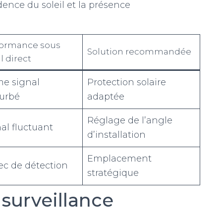
ence du soleil et la présence
formance sous
Solution recommandée
l direct
e signal
Protection solaire
turbé
adaptée
Réglage de l’angle
al fluctuant
d’installation
Emplacement
ec de détection
stratégique
surveillance