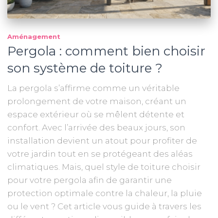
Aménagement
Pergola : comment bien choisir
son système de toiture ?
La pergola s’affirme comme un véritable
prolongement de votre maison, créant un
espace extérieur où se mêlent détente et
confort. Avec l’arrivée des beaux jours, son
installation devient un atout pour profiter de
votre jardin tout en se protégeant des aléas
climatiques. Mais, quel style de toiture choisir
pour votre pergola afin de garantir une
protection optimale contre la chaleur, la pluie
ou le vent ? Cet article vous guide à travers les