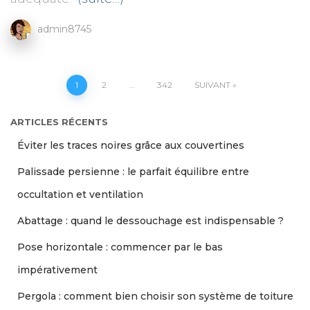
admin8745
Pagination
1
2
…
342
SUIVANT
des
ARTICLES RÉCENTS
Éviter les traces noires grâce aux couvertines
publications
Palissade persienne : le parfait équilibre entre
occultation et ventilation
Abattage : quand le dessouchage est indispensable ?
Pose horizontale : commencer par le bas
impérativement
Pergola : comment bien choisir son système de toiture