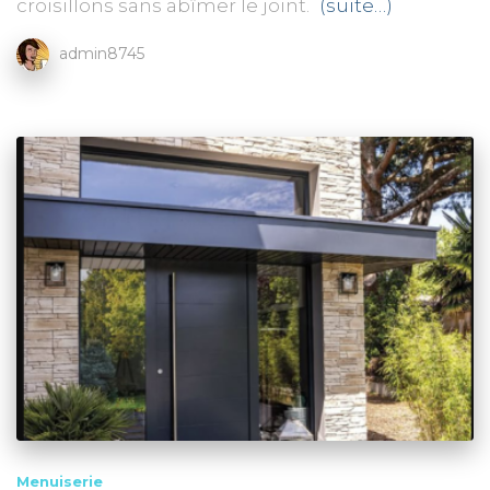
croisillons sans abîmer le joint.
(suite…)
admin8745
Menuiserie