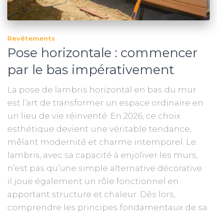
Revêtements
Pose horizontale : commencer
par le bas impérativement
La pose de lambris horizontal en bas du mur
est l’art de transformer un espace ordinaire en
un lieu de vie réinventé. En 2026, ce choix
esthétique devient une véritable tendance,
mêlant modernité et charme intemporel. Le
lambris, avec sa capacité à enjoliver les murs,
n’est pas qu’une simple alternative décorative :
il joue également un rôle fonctionnel en
apportant structure et chaleur. Dès lors,
comprendre les principes fondamentaux de sa