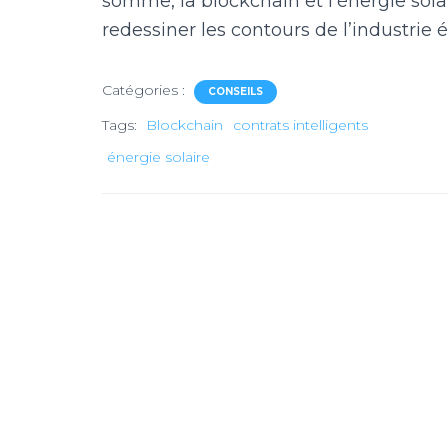
somme, la blockchain et l’énergie sola
redessiner les contours de l’industrie
Catégories :
CONSEILS
Tags:
Blockchain
contrats intelligents
énergie solaire