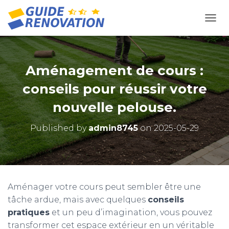
OUVR
Aménagement de cours :
conseils pour réussir votre
nouvelle pelouse.
Published by
admin8745
on
2025-05-29
Aménager votre cours peut sembler être une
tâche ardue, mais avec quelques
conseils
pratiques
et un peu d’imagination, vous pouvez
transformer cet espace extérieur en un véritable