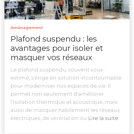
Aménagement
Plafond suspendu : les
avantages pour isoler et
masquer vos réseaux
Le plafond suspendu, souvent sous-
estimé, s’érige en solution incontournable
pour moderniser nos espaces de vie. Il
permet non seulement d’améliorer
l’isolation thermique et acoustique, mais
aussi de masquer habilement les réseaux
électriques, de ventilation ou
Lire la suite